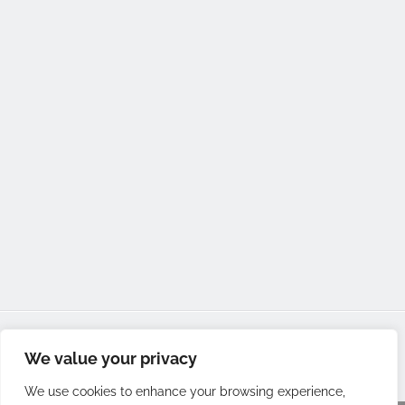
© Copyright
2026 Sarah M. Green Fachärztin für Frauenheilkunde
We value your privacy
und Geburtshilfe | Alle Rechte vorbehalten
We use cookies to enhance your browsing experience,