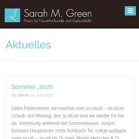
Aktuelles
Sommer_2026
By
admin
20. Juli 2026
Liebe Patientinnen, wir machen vom 10.08.26 – 28.08.26
Urlaub. Am Montag, den 31.08.26 sind wir wieder für Sie
da. Vertretung während der Sommerpause: Jürgen
Schwarz Hauptstr.60 77761 Schiltach Tel. 07836-9569420
(vom 10.08. – 20.08.26) Dr. med. Martin Hielscher & Dr.