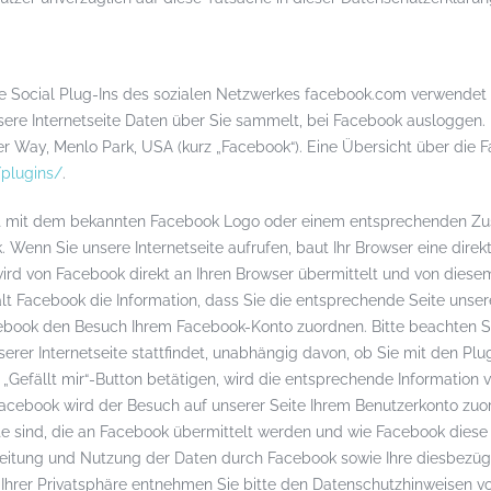
te Social Plug-Ins des sozialen Netzwerkes facebook.com verwendet
ere Internetseite Daten über Sie sammelt, bei Facebook ausloggen. 
ker Way, Menlo Park, USA (kurz „Facebook“). Eine Übersicht über die F
/plugins/
.
t mit dem bekannten Facebook Logo oder einem entsprechenden Zusat
k. Wenn Sie unsere Internetseite aufrufen, baut Ihr Browser eine dir
wird von Facebook direkt an Ihren Browser übermittelt und von diesem
lt Facebook die Information, dass Sie die entsprechende Seite unser
ebook den Besuch Ihrem Facebook-Konto zuordnen. Bitte beachten Si
erer Internetseite stattfindet, unabhängig davon, ob Sie mit den Plu
n „Gefällt mir“-Button betätigen, wird die entsprechende Information
 Facebook wird der Besuch auf unserer Seite Ihrem Benutzerkonto zuo
alte sind, die an Facebook übermittelt werden und wie Facebook die
eitung und Nutzung der Daten durch Facebook sowie Ihre diesbezüg
Ihrer Privatsphäre entnehmen Sie bitte den Datenschutzhinweisen v