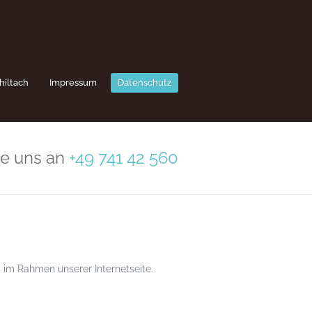
hiltach
Impressum
Datenschutz
ie uns an
+49 741 42 560
 im Rahmen unserer Internetseite.