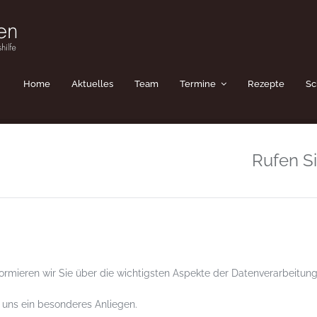
Home
Aktuelles
Team
Termine
Rezepte
Sc
Rufen S
ormieren wir Sie über die wichtigsten Aspekte der Datenverarbeitung
t uns ein besonderes Anliegen.