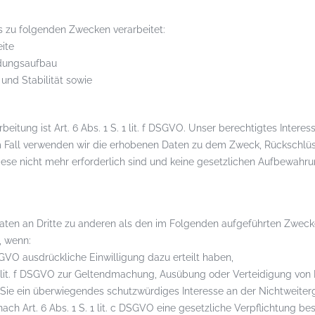
 zu folgenden Zwecken verarbeitet:
eite
ndungsaufbau
und Stabilität sowie
eitung ist Art. 6 Abs. 1 S. 1 lit. f DSGVO. Unser berechtigtes Interes
Fall verwenden wir die erhobenen Daten zu dem Zweck, Rückschlüsse
iese nicht mehr erforderlich sind und keine gesetzlichen Aufbewahru
aten an Dritte zu anderen als den im Folgenden aufgeführten Zwecken
, wenn:
a DSGVO ausdrückliche Einwilligung dazu erteilt haben,
 1 lit. f DSGVO zur Geltendmachung, Ausübung oder Verteidigung von 
Sie ein überwiegendes schutzwürdiges Interesse an der Nichtweiter
nach Art. 6 Abs. 1 S. 1 lit. c DSGVO eine gesetzliche Verpflichtung be