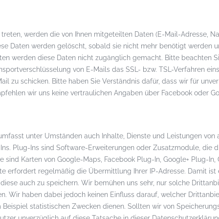
t treten, werden die von Ihnen mitgeteilten Daten (E-Mail-Adresse,
ese Daten werden gelöscht, sobald sie nicht mehr benötigt werden u
en werden diese Daten nicht zugänglich gemacht. Bitte beachten Sie
ansportverschlüsselung von E-Mails das SSL- bzw. TSL-Verfahren eins
il zu schicken. Bitte haben Sie Verständnis dafür, dass wir für unv
mpfehlen wir uns keine vertraulichen Angaben über Facebook oder Go
 umfasst unter Umständen auch Inhalte, Dienste und Leistungen von 
ns. Plug-Ins sind Software-Erweiterungen oder Zusatzmodule, die die
te sind Karten von Google-Maps, Facebook Plug-In, Google+ Plug-In, G
ite erfordert regelmäßig die Übermittlung Ihrer IP-Adresse. Damit ist
ese auch zu speichern. Wir bemühen uns sehr, nur solche Drittanbi
zen. Wir haben dabei jedoch keinen Einfluss darauf, welcher Drittanb
 Beispiel statistischen Zwecken dienen. Sollten wir von Speicherung
utzer unverzüglich auf diese Tatsache in dieser Datenschutzerklärung