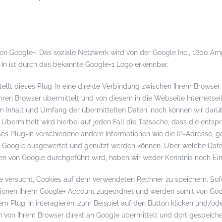
von Google+. Das soziale Netzwerk wird von der Google Inc., 1600 A
-In ist durch das bekannte Google+1 Logo erkennbar.
stellt dieses Plug-In eine direkte Verbindung zwischen Ihrem Browser
Ihren Browser übermittelt und von diesem in die Webseite Internetsei
 vom Inhalt und Umfang der übermittelten Daten, noch können wir da
 Übermittelt wird hierbei auf jeden Fall die Tatsache, dass die ents
ses Plug-In verschiedene andere Informationen wie die IP-Adresse, 
n Google ausgewertet und genutzt werden können. Über welche Dat
n von Google durchgeführt wird, haben wir weder Kenntnis noch Einf
e versucht, Cookies auf dem verwendeten Rechner zu speichern. Sofe
tionen Ihrem Google+ Account zugeordnet und werden somit von Goog
 dem Plug-In interagieren, zum Beispiel auf den Button klicken und/
n von Ihrem Browser direkt an Google übermittelt und dort gespeich