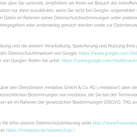
Daten über Sie sammelt, empfehlen wir Ihnen vor Besuch der betreffe
ton nur dann anzuklicken, wenn Sie nicht bei Google+ angemeldet si
sten Daten im Rahmen seiner Datenschutzbestimmungen unter anderem 
tergegeben oder anderweitig genutzt werden sowie zur Optimierung
ung und die weitere Verarbeitung, Speicherung und Nutzung Ihrer
e den Datenschutzhinweisen von Google:
https://www.google.com/intl
b von Google+ finden Sie unter:
https://www.google.com/dashboard/
 über den Dienstleister medatixx GmbH & Co. KG („medatixx“) über de
hutzrechtlichen Bestimmungen von medatixx, die Sie bei der Terminve
ten wir im Rahmen der gesetzlichen Bestimmungen (DSGVO, TKG 2003
Sie bitte unserer Datenschutzerklärung unter
http://www.frauenaerz
ter
https://medatixx.de/datenschutz/
.