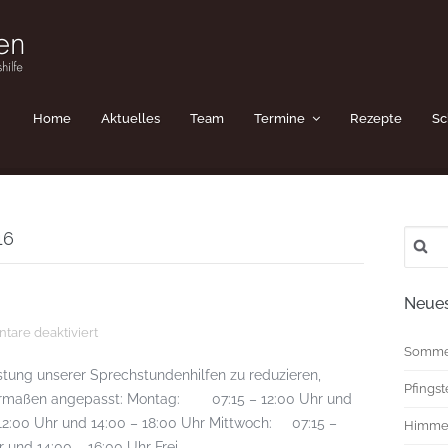
Home
Aktuelles
Team
Termine
Rezepte
Sc
Suche
16
nach:
Neues
für
are deaktiviert
Anpassung
Somme
Sprechzeiten
stung unserer Sprechstundenhilfen zu reduzieren,
Pfings
dermaßen angepasst: Montag: 07:15 – 12:00 Uhr und
12:00 Uhr und 14:00 – 18:00 Uhr Mittwoch: 07:15 –
Himmel
 und 14:00 – 16:00 Uhr Frei...