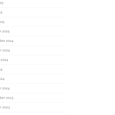
025
25
025
r 2025
ber 2024
r 2024
 2024
24
024
r 2024
ber 2023
r 2023