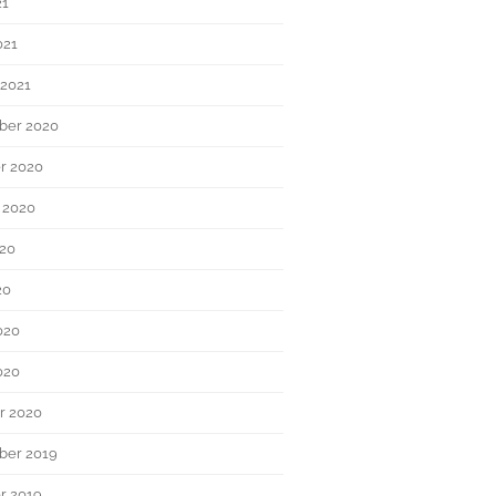
21
021
 2021
ber 2020
r 2020
 2020
020
20
020
020
r 2020
ber 2019
r 2019