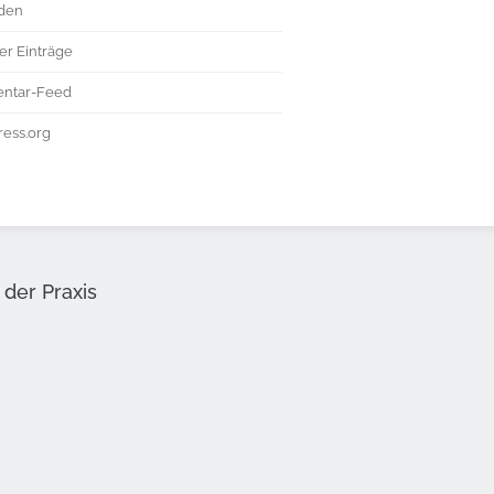
den
er Einträge
ntar-Feed
ess.org
der Praxis