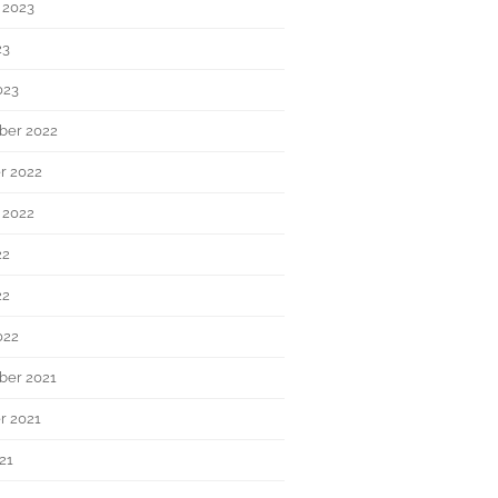
 2023
23
023
ber 2022
r 2022
 2022
22
22
022
er 2021
r 2021
21