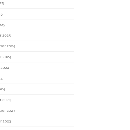
025
25
025
r 2025
ber 2024
r 2024
 2024
24
024
r 2024
ber 2023
r 2023