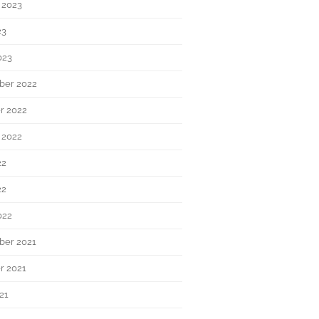
 2023
23
023
ber 2022
r 2022
 2022
22
22
022
er 2021
r 2021
21