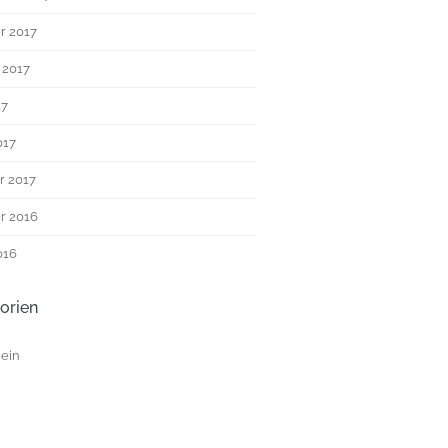
r 2017
 2017
17
017
r 2017
r 2016
016
orien
ein