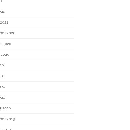
21
021
 2021
ber 2020
r 2020
 2020
020
20
020
020
r 2020
ber 2019
r 2019