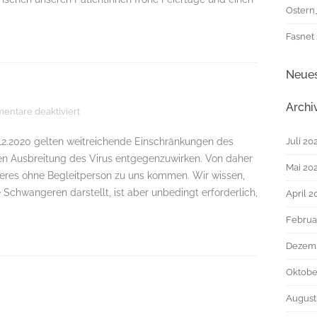
Ostern
Fasnet
Neue
Archi
für
ntare deaktiviert
COVID-
19_20201216
.12.2020 gelten weitreichende Einschränkungen des
Juli 20
en Ausbreitung des Virus entgegenzuwirken. Von daher
Mai 20
eiteres ohne Begleitperson zu uns kommen. Wir wissen,
Schwangeren darstellt, ist aber unbedingt erforderlich,
April 2
Februa
Dezem
Oktobe
August