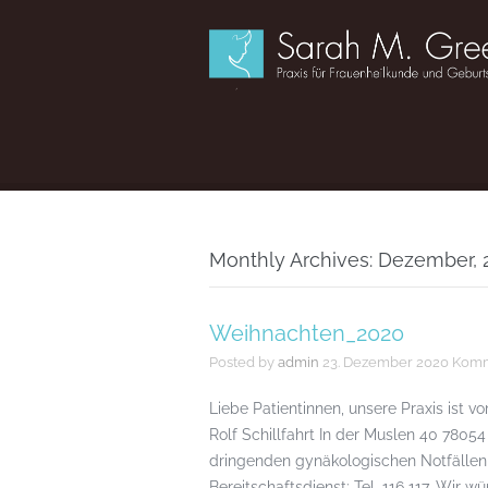
Monthly Archives: Dezember, 
Weihnachten_2020
Posted by
admin
23. Dezember 2020
Komm
Liebe Patientinnen, unsere Praxis ist vom
Rolf Schillfahrt In der Muslen 40 7805
dringenden gynäkologischen Notfällen 
Bereitschaftsdienst: Tel. 116 117. Wir 