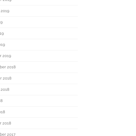
 2019
19
019
019
r 2019
ber 2018
r 2018
 2018
18
018
r 2018
er 2017