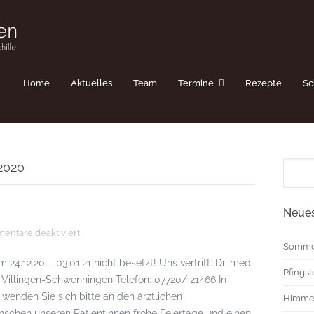
Home
Aktuelles
Team
Termine
Rezepte
Sc
Suche
2020
nach:
Neues
für
entare deaktiviert
Weihnachten_2020
Somme
 24.12.20 – 03.01.21 nicht besetzt! Uns vertritt: Dr. med.
Pfings
4 Villingen-Schwenningen Telefon: 07720/ 21466 In
wenden Sie sich bitte an den ärztlichen
Himmel
wünschen unseren Patientinnen frohe Feiertage und einen