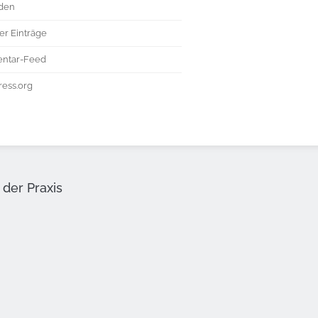
den
er Einträge
ntar-Feed
ess.org
der Praxis