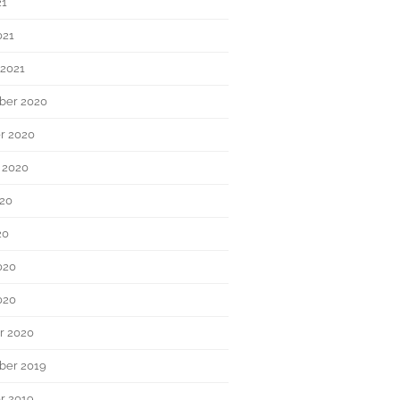
21
021
 2021
ber 2020
r 2020
 2020
020
20
020
020
r 2020
ber 2019
r 2019