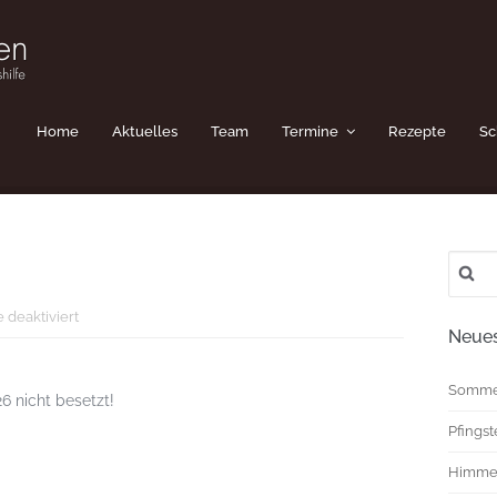
Home
Aktuelles
Team
Termine
Rezepte
Sc
Suche
nach:
für
deaktiviert
Neues
Pfingsten_2026
Somme
26 nicht besetzt!
Pfings
Himmel