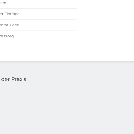
den
er Einträge
ntar-Feed
ess.org
der Praxis