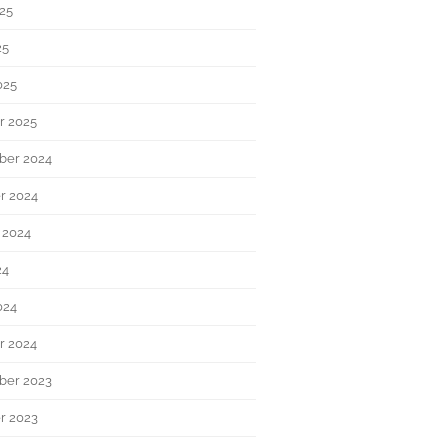
025
25
025
r 2025
ber 2024
r 2024
 2024
24
024
r 2024
ber 2023
r 2023