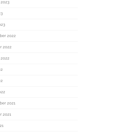
 2023
23
023
ber 2022
r 2022
 2022
22
22
022
er 2021
r 2021
21