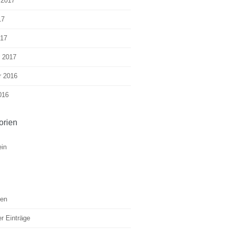
 2017
17
017
r 2017
r 2016
016
orien
ein
en
r Einträge