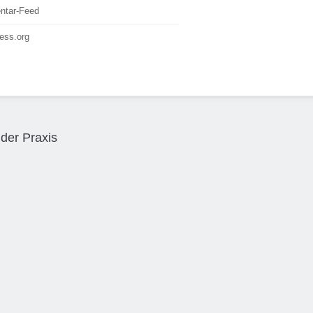
tar-Feed
ess.org
der Praxis