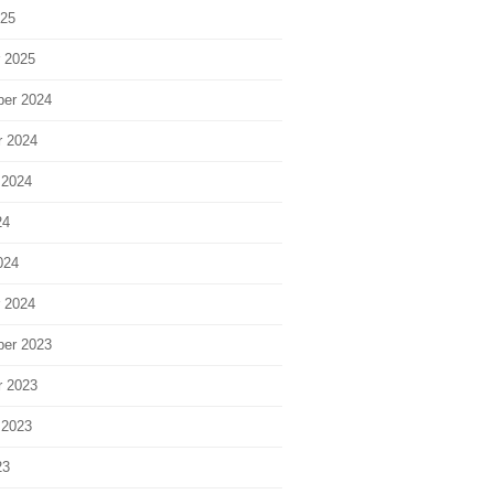
025
r 2025
er 2024
r 2024
 2024
24
024
r 2024
er 2023
r 2023
 2023
23