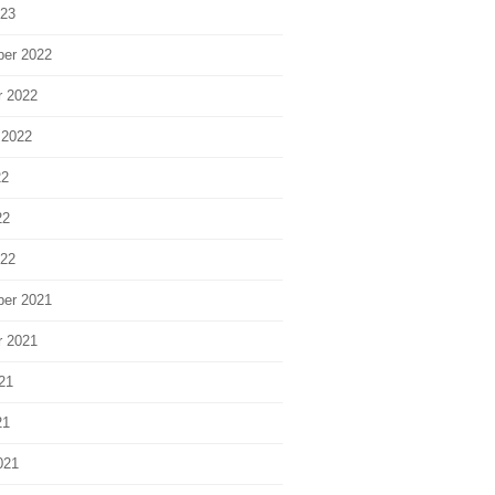
023
er 2022
r 2022
 2022
22
22
022
er 2021
r 2021
21
21
021