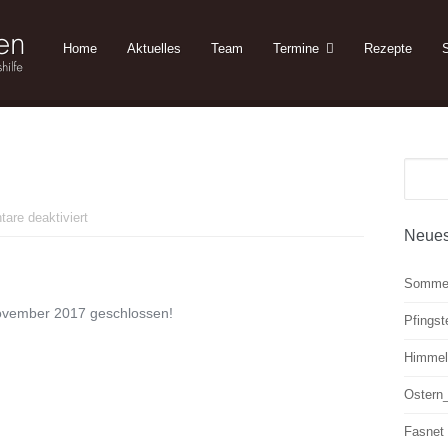
Home
Aktuelles
Team
Termine
Rezepte
S
Suche
nach:
für
are deaktiviert
Neues
Herbst
2017
Somme
 November 2017 geschlossen!
Pfings
Himmel
Ostern
Fasnet