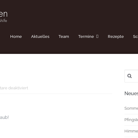
Home
Aktuelles
Team
Termine
Rezepte
Sc
Suche
nach:
für
re deaktiviert
Neues
Sommer_2019
Somme
laub!
Pfings
Himmel