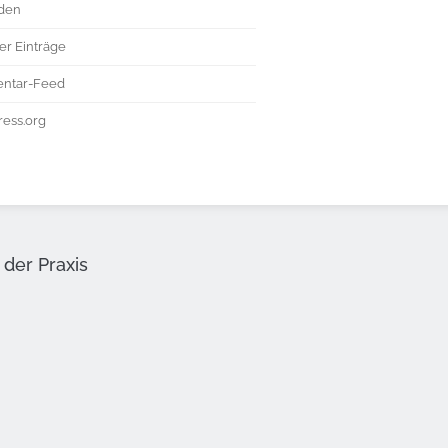
den
er Einträge
ntar-Feed
ess.org
der Praxis