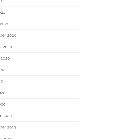
21
021
 2021
ber 2020
r 2020
 2020
020
20
020
020
r 2020
ber 2019
r 2019